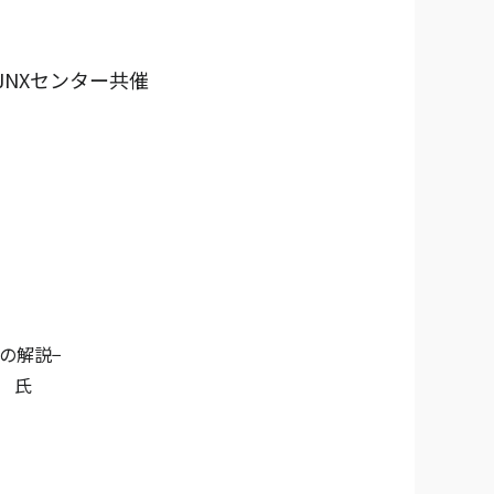
JNXセンター共催
の解説−
 氏