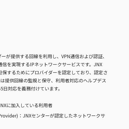
ダーが提供する回線を利用し、VPN通信および認証、
信を実現するIPネットワークサービスです。JNX
担保するためにプロバイダーを認定しており、認定さ
)には提供回線の監視と保守、利用者対応のヘルプデス
365日対応を義務付けています。
er)：JNXに加入している利用者
rvice Provider)：JNXセンターが認定したネットワークサ