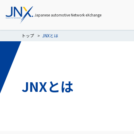
Japanese automotive Network eXchange
トップ
JNXとは
JNXとは