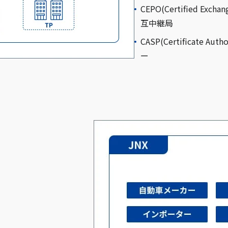
CEPO(Certified Ex
互中継局
CASP(Certificate A
ー