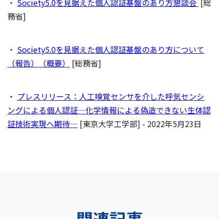
・
Society5.0を見据えた個人認証基盤のあり方懇談会
[総
務省]
・
Society5.0を見据えた個人認証基盤のあり方について
（報告）（概要）
[総務省]
・
プレスリリース：人工嗅覚センサを介した呼気センシ
ングによる個人認証―化学情報による偽造できない生体認
証技術実現へ期待―
[東京大学工学部] - 2022年5月23日
関連記事